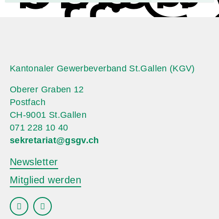
WIRT
offic
sg.ch
Kantonaler Gewerbeverband St.Gallen (KGV)
Oberer Graben 12
Postfach
CH-9001 St.Gallen
071 228 10 40
sekretariat@gsgv.ch
Newsletter
Mitglied werden