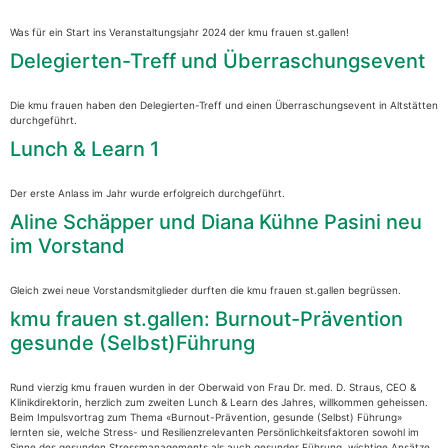
Was für ein Start ins Veranstaltungsjahr 2024 der kmu frauen st.gallen!
Delegierten-Treff und Überraschungsevent
Die kmu frauen haben den Delegierten-Treff und einen Überraschungsevent in Altstätten
durchgeführt.
Lunch & Learn 1
Der erste Anlass im Jahr wurde erfolgreich durchgeführt.
Aline Schäpper und Diana Kühne Pasini neu
im Vorstand
Gleich zwei neue Vorstandsmitglieder durften die kmu frauen st.gallen begrüssen.
kmu frauen st.gallen: Burnout-Prävention
gesunde (Selbst)Führung
Rund vierzig kmu frauen wurden in der Oberwaid von Frau Dr. med. D. Straus, CEO &
Klinikdirektorin, herzlich zum zweiten Lunch & Learn des Jahres, willkommen geheissen.
Beim Impulsvortrag zum Thema «Burnout-Prävention, gesunde (Selbst) Führung»
lernten sie, welche Stress- und Resilienzrelevanten Persönlichkeitsfaktoren sowohl im
Sinne des gesunden Stressmanagements als auch gesunder Führung, wichtige Ansätze