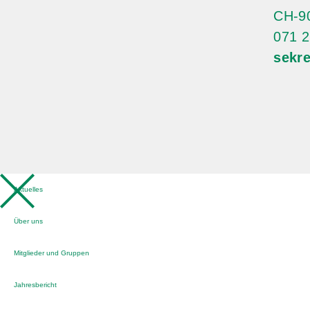
CH-90
071 2
sekr
Aktuelles
Über uns
Mitglieder und Gruppen
Jahresbericht